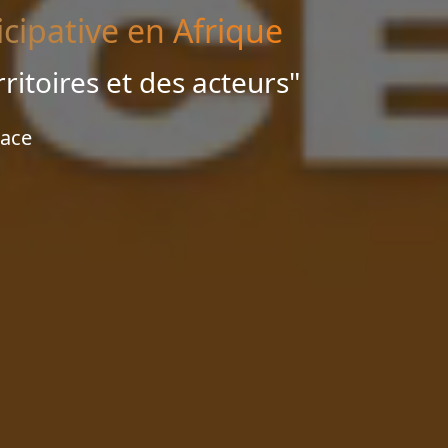
cipative en Afrique
rritoires et des acteurs"
lace