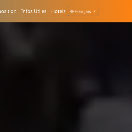
position
Infos Utiles
Hotels
🌐 Français