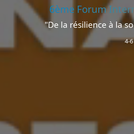
6ème Forum Interna
"De la résilience à la s
4-6